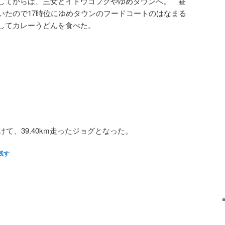
してからは、三女とイトウゴフクやゆめタウンへ。 昼
いたので17時位にゆめタウンのフードコートのはなまる
してカレーうどんを食べた。
けて、39.40km走ったジョグとなった。
残す