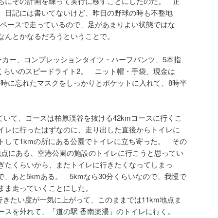
ちにその計画を練って実行に移すことにしたのだ。 正
、日記には書いてないけど、昨日の野球の時も不整地
らいのペースで走っているので、足があまりよい状態ではな
なんとかなるだろうということで。
ーカー、コンプレッションタイツ・ハーフパンツ、5本指
kmくらいのスピードライト2。 ニット帽・手袋、現金は
走の時に忘れたマスクをしっかりとポケットに入れて、8時半
思っていて、コースは柏原渓谷を抜ける42kmコースに行くこ
イレに行ったはずなのに、走り出した直後からトイレに
トして1kmの所にある公園でトイレに立ち寄った。 その
の地点にある、空港公園の施設のトイレに行こうと思ってい
ぎたくらいから、またトイレに行きたくなってしまっ
で、あと5kmある。 5kmなら30分くらいなので、我慢で
まま走っていくことにした。
に行きたい度が一気に上がって、このままでは11km地点ま
ースを外れて、「道の駅 香南楽湯」のトイレに行く。