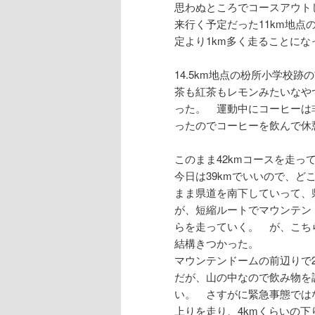
思わぬところでコースアウト
来行く予定だった11km地
定より1km多く走ることにな
14.5km地点の枌所小学校
茶も紅茶もレモンみたいなや
った。 運動中にコーヒーは
ったのでコーヒーを飲んで休
このまま42kmコースを走っ
今日は39kmでいいので、
まま県道を南下していって、県道
が、短縮ルートでマウンテン
らを走っていく。 が、こち
結構きつかった。
マウンテンドームの前辺りで
だが、山の中なので飲み物を
い。 さすがに緊急事態では
上りを走り、4kmくらいの