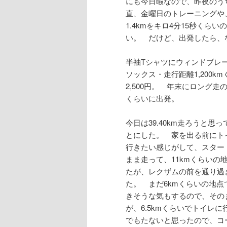
にも今日暇なので、昨夜のう
直、金曜日のトレーニングや
1.4kmをキロ4分15秒く
い。 だけど、出発したら、
半袖Tシャツにウィンドブレ
ソックス・走行距離1,200
2,500円。 年末にロング
くらいに出発。
今日は39.40km走ろうと
とにした。 家を出る前にト
行きたい感じがして、スター
まま走って、11kmくらい
たが、レクザムの前を通り過
た。 まだ6kmくらいの地点
きそうな気もするので、その
が、6.5kmくらいでトイレ
でもたないと思ったので、コ