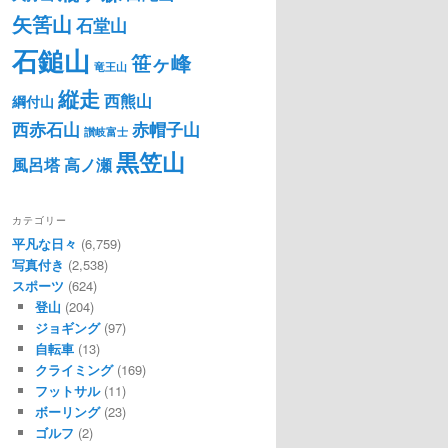
矢筈山
石堂山
石鎚山
笹ヶ峰
竜王山
縦走
西熊山
綱付山
西赤石山
赤帽子山
讃岐富士
黒笠山
風呂塔
高ノ瀬
カテゴリー
平凡な日々
(6,759)
写真付き
(2,538)
スポーツ
(624)
登山
(204)
ジョギング
(97)
自転車
(13)
クライミング
(169)
フットサル
(11)
ボーリング
(23)
ゴルフ
(2)