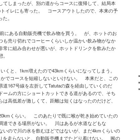
してしまったが、別の道からコースに復帰して、結局本
点のトイレにも寄った。 コースアウトしたので、本来の予
った。
跡の前にある自動販売機で飲み物を買う。 が、ホットのお
つも売り切れでコーヒーくらいしか温かい飲み物がなか
非常に組み合わせが悪いが、ホットドリンクを飲みたか
憩。
ていくと、1km増えたので43kmくらいになってしまう。
どこかでコースを短縮しないといけない。 本来だと、この
167号線を左折してTatutaの森を経由していくのだ
ドームの方にショートカットできる道があるので、そち
らは高低差が激しくて、距離は短くはなったのだけど、
20kmくらい。 このあたりで既に喉が乾き始めていたの
調達できる場所がない。 川はあるが水道などもな
ないので川の水を飲むほどではないが、まだ4kmくらいの
下りを走らないと、自動販売機までたどり着けない。 喉の