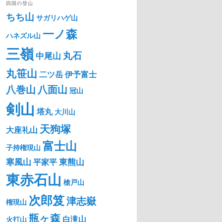
四国の登山
ちち山
サガリハゲ山
一ノ森
ハネズル山
三嶺
丸石
中尾山
丸笹山
二ツ岳
伊予富士
八巻山
八面山
冠山
剣山
塔丸
大川山
天狗塚
大座礼山
富士山
子持権現山
寒風山
東熊山
平家平
東赤石山
槍戸山
次郎笈
津志嶽
権現山
瓶ヶ森
白滝山
火打山