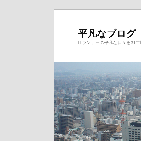
メ
サ
イ
ブ
ン
コ
平凡なブログ
コ
ン
ITランナーの平凡な日々を21
ン
テ
テ
ン
ン
ツ
ツ
へ
へ
移
移
動
動