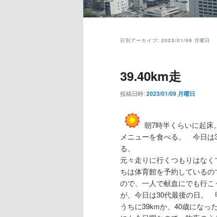
メ
イ
日別アーカイブ:
2023/01/09 月曜日
ン
メ
ニ
39.40km走
ュ
ー
投稿日時:
2023/01/09 月曜日
朝7時半くらいに起床
メニューを食べる。 今日は
る。
元々走りに行くつもりはなく
ちは体育館を予約しているの
ので、一人で献血にでも行こ
が、今日は30代最後の日。 
うちに39kmか、40歳にな