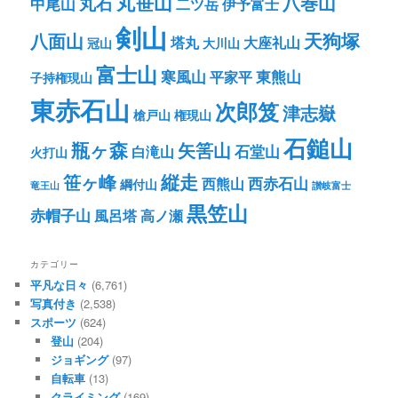
丸笹山
八巻山
丸石
中尾山
二ツ岳
伊予富士
剣山
八面山
天狗塚
塔丸
大座礼山
冠山
大川山
富士山
寒風山
東熊山
平家平
子持権現山
東赤石山
次郎笈
津志嶽
槍戸山
権現山
石鎚山
瓶ヶ森
矢筈山
石堂山
白滝山
火打山
笹ヶ峰
縦走
西赤石山
西熊山
綱付山
竜王山
讃岐富士
黒笠山
赤帽子山
風呂塔
高ノ瀬
カテゴリー
平凡な日々
(6,761)
写真付き
(2,538)
スポーツ
(624)
登山
(204)
ジョギング
(97)
自転車
(13)
クライミング
(169)