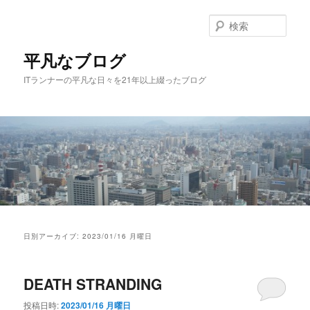
メ
サ
イ
ブ
検
ン
コ
索
コ
ン
平凡なブログ
ン
テ
ITランナーの平凡な日々を21年以上綴ったブログ
テ
ン
ン
ツ
ツ
へ
へ
移
移
動
動
メ
イ
日別アーカイブ:
2023/01/16 月曜日
ン
メ
ニ
DEATH STRANDING
ュ
ー
投稿日時:
2023/01/16 月曜日