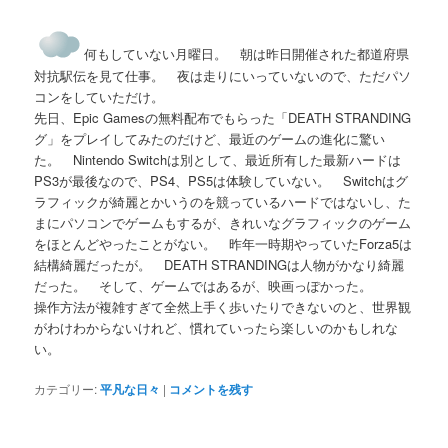
何もしていない月曜日。 朝は昨日開催された都道府県
対抗駅伝を見て仕事。 夜は走りにいっていないので、ただパソ
コンをしていただけ。
先日、Epic Gamesの無料配布でもらった「DEATH STRANDING
グ」をプレイしてみたのだけど、最近のゲームの進化に驚い
た。 Nintendo Switchは別として、最近所有した最新ハードは
PS3が最後なので、PS4、PS5は体験していない。 Switchはグ
ラフィックが綺麗とかいうのを競っているハードではないし、た
まにパソコンでゲームもするが、きれいなグラフィックのゲーム
をほとんどやったことがない。 昨年一時期やっていたForza5は
結構綺麗だったが。 DEATH STRANDINGは人物がかなり綺麗
だった。 そして、ゲームではあるが、映画っぽかった。
操作方法が複雑すぎて全然上手く歩いたりできないのと、世界観
がわけわからないけれど、慣れていったら楽しいのかもしれな
い。
カテゴリー:
平凡な日々
|
コメントを残す