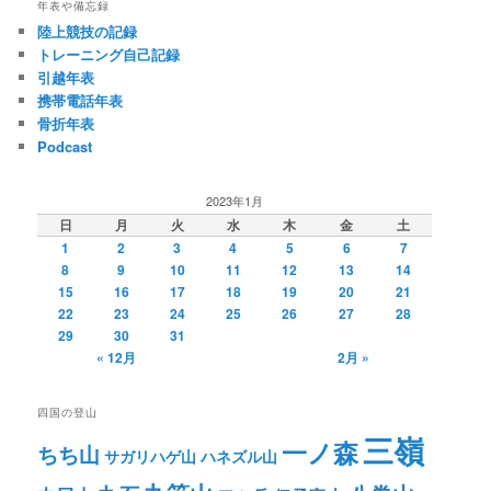
年表や備忘録
陸上競技の記録
トレーニング自己記録
引越年表
携帯電話年表
骨折年表
Podcast
2023年1月
日
月
火
水
木
金
土
1
2
3
4
5
6
7
8
9
10
11
12
13
14
15
16
17
18
19
20
21
22
23
24
25
26
27
28
29
30
31
« 12月
2月 »
四国の登山
三嶺
一ノ森
ちち山
サガリハゲ山
ハネズル山